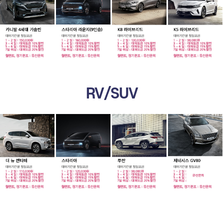
RV/SUV