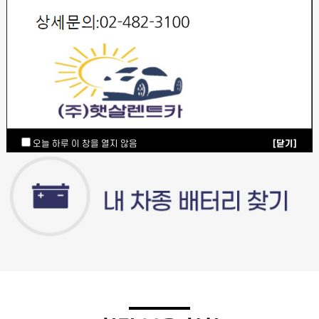
오늘 하루 이 창을 열지 않음
[닫기]