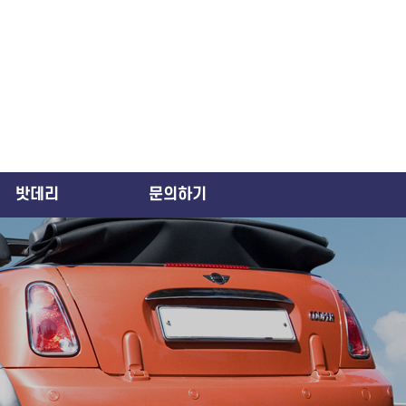
밧데리
문의하기
차종별밧데리제원
문의하기
밧데리상품
질문과답변