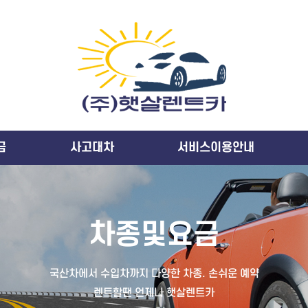
금
사고대차
서비스이용안내
사고대차
서비스이용안내
차종및요금
국산차에서 수입차까지 다양한 차종. 손쉬운 예약
렌트할땐 언제나 햇살렌트카