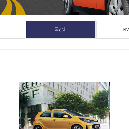
국산차
RV