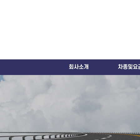
회사소개
차종및요
인사말
수입차
창업문의
국산차
오시는 길
RV/SUV