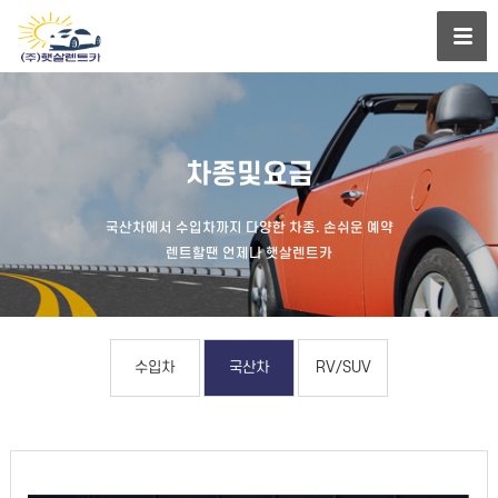
차종및요금
국산차에서 수입차까지 다양한 차종. 손쉬운 예약
렌트할땐 언제나 햇살렌트카
수입차
국산차
RV/SUV